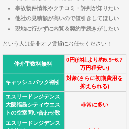
事故物件情報やクチコミ・評判が知りたい
他社の見積額が高いので値引きしてほしい
現地に行かずに内覧＆契約手続きがしたい
という人は是非オフ賃貸にお任せください！
0円(他社より約5.9~6.7
仲介手数料無料
万円程安い)
対象(さらに初期費用を
キャッシュバック割引
抑えられる)
エスリードレジデンス
大阪福島シティウエス
非常に多い
トの空室問い合わせ数
エスリードレジデンス