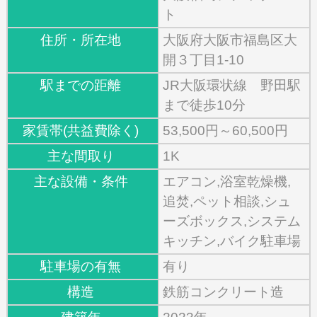
ト
住所・所在地
大阪府大阪市福島区大
開３丁目1-10
駅までの距離
JR大阪環状線 野田駅
まで徒歩10分
家賃帯(共益費除く)
53,500円～60,500円
主な間取り
1K
主な設備・条件
エアコン,浴室乾燥機,
追焚,ペット相談,シュ
ーズボックス,システム
キッチン,バイク駐車場
駐車場の有無
有り
構造
鉄筋コンクリート造