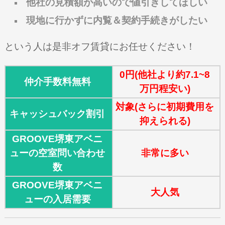
他社の見積額が高いので値引きしてほしい
現地に行かずに内覧＆契約手続きがしたい
という人は是非オフ賃貸にお任せください！
0円(他社より約7.1~8
仲介手数料無料
万円程安い)
対象(さらに初期費用を
キャッシュバック割引
抑えられる)
GROOVE堺東アベニ
ューの空室問い合わせ
非常に多い
数
GROOVE堺東アベニ
大人気
ューの入居需要