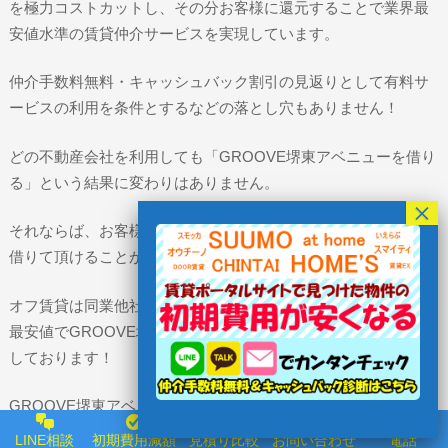
を極力コストカットし、その分お客様に還元することで業界最
安値水準の賃貸仲介サービスを実現しています。
仲介手数料無料・キャッシュバック割引の見返りとして有料サ
ービスの利用を条件とするなどの落とし穴もありません！
どの不動産会社を利用しても「GROOVE堺東アベニューを借り
る」という結果に変わりはありません。
それならば、お客様に少しでも安くGROOVE堺東アベニューを
借りて頂けることがオフ賃貸の使命・役割と考えています。
オフ賃貸は同業他社のサービスをリサーチし、お客様にとって
最安値でGROOVE堺東アベニューを借りて頂けるよう日々努力
しております！
GROOVE堺東アベニューを内覧したい方はお電話またはLINEに
て内見希望日時をお伝えください。
LINE相談
初期費用減額
見積り比較
お問い合わせ
電話