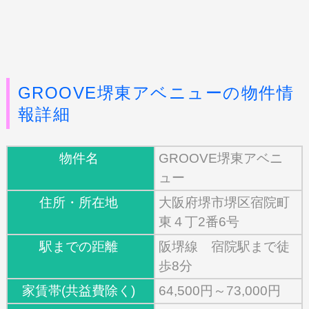
GROOVE堺東アベニューの物件情
報詳細
物件名
GROOVE堺東アベニ
ュー
住所・所在地
大阪府堺市堺区宿院町
東４丁2番6号
駅までの距離
阪堺線 宿院駅まで徒
歩8分
家賃帯(共益費除く)
64,500円～73,000円