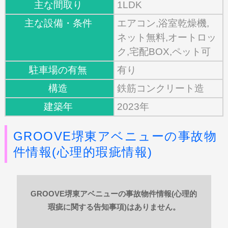
主な間取り
1LDK
主な設備・条件
エアコン,浴室乾燥機,
ネット無料,オートロッ
ク,宅配BOX,ペット可
駐車場の有無
有り
構造
鉄筋コンクリート造
建築年
2023年
GROOVE堺東アベニューの事故物
件情報(心理的瑕疵情報)
GROOVE堺東アベニューの事故物件情報(心理的
瑕疵に関する告知事項)はありません。