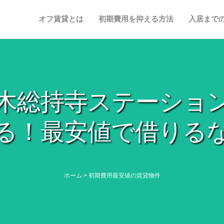
オフ賃貸とは
初期費用を抑える方法
入居まで
木総持寺ステーショ
る！最安値で借りる
ホーム
>
初期費用最安値の賃貸物件