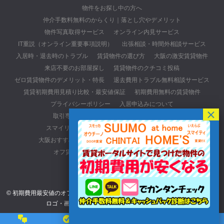
物件をお探し中の方へ
仲介手数料無料のからくり｜落とし穴やデメリット
物件写真取得サービス
オンライン内見サービス
IT重説（オンライン重要事項説明）
出張相談・時間外相談サービス
入居時・退去時のトラブル
賃貸物件の選び方
大阪の激安賃貸物件
来店不要のお部屋探し
賃貸物件のクチコミ投稿
ゼロ賃貸物件のデメリット・特長
退去費用トラブル無料相談サービス
賃貸初期費用見積り比較・最安値保証
初期費用無料の賃貸物件
プライバシーポリシー
入居申込みについて
取引専用ページ(元付・管理会社・貸主の方)
スマイリースの口コミ・レビューサイトについて
大阪おすすめ不動産会社
初期費用最安値の賃貸物件
オフ賃貸へのアクセス詳細
お問い合わせ
© 初期費用最安値のオフ賃貸. All rights reserved. ※当サイトに掲載されている
ロゴ・画像・文章等一切の無断使用を禁じます。