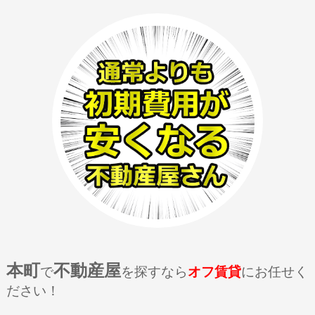
本町
不動産屋
で
を探すなら
オフ賃貸
にお任せく
ださい！