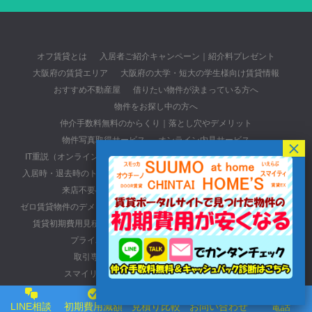
オフ賃貸とは
入居者ご紹介キャンペーン｜紹介料プレゼント
大阪府の賃貸エリア
大阪府の大学・短大の学生様向け賃貸情報
おすすめ不動産屋
借りたい物件が決まっている方へ
物件をお探し中の方へ
仲介手数料無料のからくり｜落とし穴やデメリット
物件写真取得サービス
オンライン内見サービス
IT重説（オンライン重要事項説明）
出張相談・時間外相談サービス
入居時・退去時のトラブル
賃貸物件の選び方
大阪の激安賃貸物件
来店不要のお部屋探し
賃貸物件のクチコミ投稿
ゼロ賃貸物件のデメリット・特長
退去費用トラブル無料相談サービス
賃貸初期費用見積り比較・最安値保証
初期費用無料の賃貸物件
プライバシーポリシー
入居申込みについて
取引専用ページ(元付・管理会社・貸主の方)
スマイリースの口コミ・レビューサイトについて
大阪おすすめ不動産会社
初期費用最安値の賃貸物件
LINE相談
初期費用減額
見積り比較
お問い合わせ
電話
オフ賃貸へのアクセス詳細
お問い合わせ