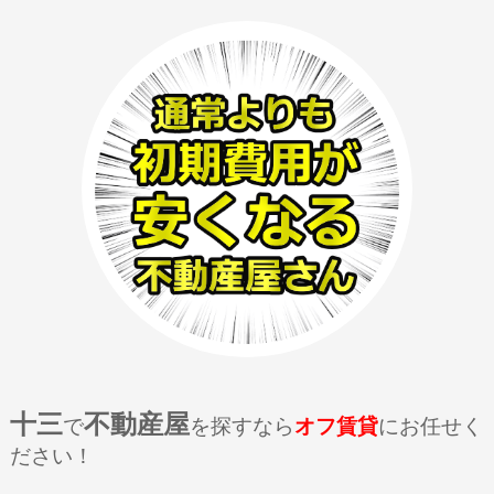
十三
不動産屋
で
を探すなら
オフ賃貸
にお任せく
ださい！