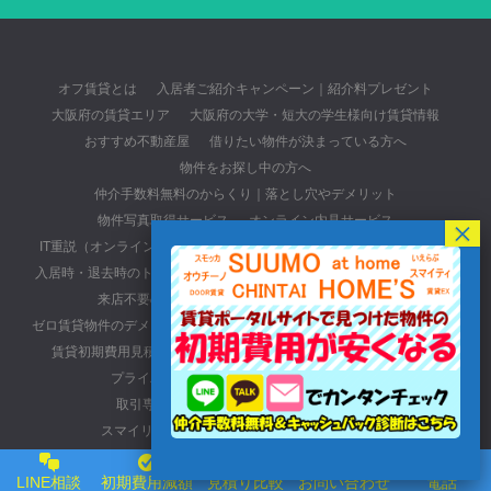
オフ賃貸とは
入居者ご紹介キャンペーン｜紹介料プレゼント
大阪府の賃貸エリア
大阪府の大学・短大の学生様向け賃貸情報
おすすめ不動産屋
借りたい物件が決まっている方へ
物件をお探し中の方へ
仲介手数料無料のからくり｜落とし穴やデメリット
物件写真取得サービス
オンライン内見サービス
IT重説（オンライン重要事項説明）
出張相談・時間外相談サービス
入居時・退去時のトラブル
賃貸物件の選び方
大阪の激安賃貸物件
来店不要のお部屋探し
賃貸物件のクチコミ投稿
ゼロ賃貸物件のデメリット・特長
退去費用トラブル無料相談サービス
賃貸初期費用見積り比較・最安値保証
初期費用無料の賃貸物件
プライバシーポリシー
入居申込みについて
取引専用ページ(元付・管理会社・貸主の方)
スマイリースの口コミ・レビューサイトについて
大阪おすすめ不動産会社
初期費用最安値の賃貸物件
LINE相談
初期費用減額
見積り比較
お問い合わせ
電話
オフ賃貸へのアクセス詳細
お問い合わせ