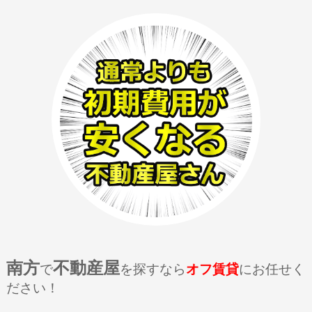
南方
不動産屋
で
を探すなら
オフ賃貸
にお任せく
ださい！