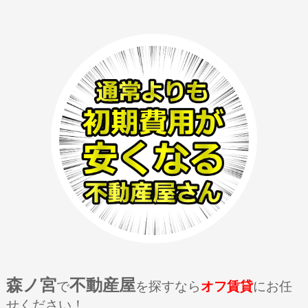
森ノ宮
不動産屋
で
を探すなら
オフ賃貸
にお任
せください！