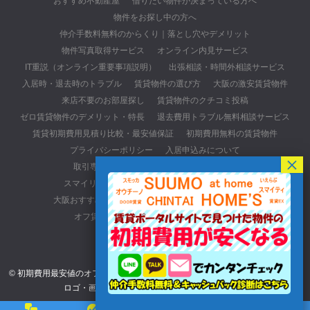
おすすめ不動産屋
借りたい物件が決まっている方へ
物件をお探し中の方へ
仲介手数料無料のからくり｜落とし穴やデメリット
物件写真取得サービス
オンライン内見サービス
IT重説（オンライン重要事項説明）
出張相談・時間外相談サービス
入居時・退去時のトラブル
賃貸物件の選び方
大阪の激安賃貸物件
来店不要のお部屋探し
賃貸物件のクチコミ投稿
ゼロ賃貸物件のデメリット・特長
退去費用トラブル無料相談サービス
賃貸初期費用見積り比較・最安値保証
初期費用無料の賃貸物件
プライバシーポリシー
入居申込みについて
取引専用ページ(元付・管理会社・貸主の方)
スマイリースの口コミ・レビューサイトについて
大阪おすすめ不動産会社
初期費用最安値の賃貸物件
オフ賃貸へのアクセス詳細
お問い合わせ
© 初期費用最安値のオフ賃貸. All rights reserved. ※当サイトに掲載されている
ロゴ・画像・文章等一切の無断使用を禁じます。