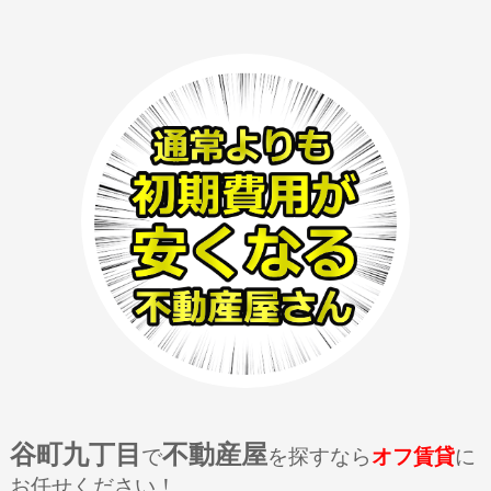
谷町九丁目
不動産屋
で
を探すなら
オフ賃貸
に
お任せください！