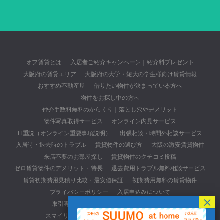
オフ賃貸とは
入居者ご紹介キャンペーン｜紹介料プレゼント
大阪府の賃貸エリア
大阪府の大学・短大の学生様向け賃貸情報
おすすめ不動産屋
借りたい物件が決まっている方へ
物件をお探し中の方へ
仲介手数料無料のからくり｜落とし穴やデメリット
物件写真取得サービス
オンライン内見サービス
IT重説（オンライン重要事項説明）
出張相談・時間外相談サービス
入居時・退去時のトラブル
賃貸物件の選び方
大阪の激安賃貸物件
来店不要のお部屋探し
賃貸物件のクチコミ投稿
ゼロ賃貸物件のデメリット・特長
退去費用トラブル無料相談サービス
賃貸初期費用見積り比較・最安値保証
初期費用無料の賃貸物件
プライバシーポリシー
入居申込みについて
取引専用ページ(元付・管理会社・貸主の方)
スマイリースの口コミ・レビューサイトについて