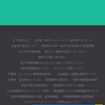
オフ賃貸とは
入居者ご紹介キャンペーン｜紹介料プレゼント
大阪府の賃貸エリア
大阪府の大学・短大の学生様向け賃貸情報
おすすめ不動産屋
借りたい物件が決まっている方へ
物件をお探し中の方へ
仲介手数料無料のからくり｜落とし穴やデメリット
物件写真取得サービス
オンライン内見サービス
IT重説（オンライン重要事項説明）
出張相談・時間外相談サービス
入居時・退去時のトラブル
賃貸物件の選び方
大阪の激安賃貸物件
来店不要のお部屋探し
賃貸物件のクチコミ投稿
ゼロ賃貸物件のデメリット・特長
退去費用トラブル無料相談サービス
賃貸初期費用見積り比較・最安値保証
初期費用無料の賃貸物件
プライバシーポリシー
入居申込みについて