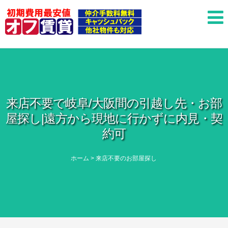
来店不要で岐阜/大阪間の引越し先・お部
屋探し|遠方から現地に行かずに内見・契
約可
ホーム
>
来店不要のお部屋探し