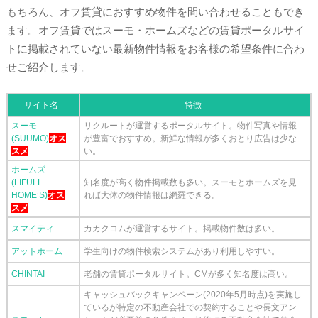
もちろん、オフ賃貸におすすめ物件を問い合わせることもでき
ます。オフ賃貸ではスーモ・ホームズなどの賃貸ポータルサイ
トに掲載されていない最新物件情報をお客様の希望条件に合わ
せご紹介します。
サイト名
特徴
スーモ
リクルートが運営するポータルサイト。物件写真や情報
(SUUMO)
オス
が豊富でおすすめ。新鮮な情報が多くおとり広告は少な
スメ
い。
ホームズ
(LIFULL
知名度が高く物件掲載数も多い。スーモとホームズを見
HOME’S)
オス
れば大体の物件情報は網羅できる。
スメ
スマイティ
カカクコムが運営するサイト。掲載物件数は多い。
アットホーム
学生向けの物件検索システムがあり利用しやすい。
CHINTAI
老舗の賃貸ポータルサイト。CMが多く知名度は高い。
キャッシュバックキャンペーン(2020年5月時点)を実施し
ているが特定の不動産会社での契約することや長文アン