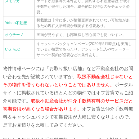
スモッカ
ケートが必要等の条件あり。契約する不動産会社で仲介
手数料が発生した場合、総合的にお得なのかチェック必
要。
掲載数は非常に多いが情報更新されていない可能性があ
Yahoo不動産
るため現在入居可能か確認する必要あり。
オウチーノ
画面が見やすく、お部屋探し初心者でも使いやすい。
キャッシュバックキャンペーン(2020年5月時点)を実施し
いえらぶ
ているが抽選であったり、アンケート記入やウォーター
サーバー契約が必要などの条件あり。
物件情報ページには「お取り扱い店舗」など不動産会社のお問
い合わせ先が記載されていますが、
取扱不動産会社じゃないと
その物件を借りられないということではありません。
ポータル
サイトに掲載されているほとんどの物件ではオフ賃貸でもご紹
介可能です。
取扱不動産会社が仲介手数料有料のサービスだと
初期費用が高くなる場合があります。
オフ賃貸は仲介手数料無
料＆キャッシュバックで初期費用が大幅に安くなりますので、
是非お見積りを比較してみてください。