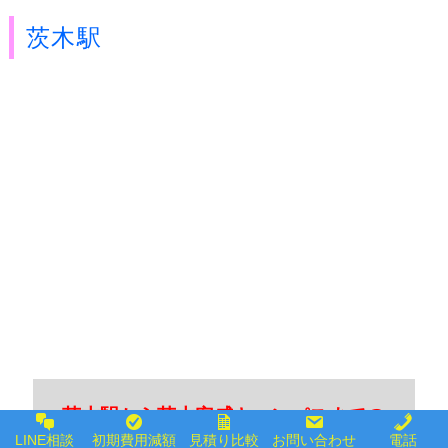
茨木駅
茨木駅から茨木安威キャンパスまでの
LINE相談
初期費用減額
見積り比較
お問い合わせ
電話
アクセス｜直通バス：約20～30分