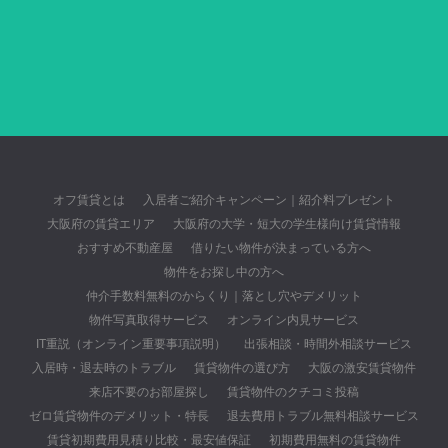
オフ賃貸とは
入居者ご紹介キャンペーン｜紹介料プレゼント
大阪府の賃貸エリア
大阪府の大学・短大の学生様向け賃貸情報
おすすめ不動産屋
借りたい物件が決まっている方へ
物件をお探し中の方へ
仲介手数料無料のからくり｜落とし穴やデメリット
物件写真取得サービス
オンライン内見サービス
IT重説（オンライン重要事項説明）
出張相談・時間外相談サービス
入居時・退去時のトラブル
賃貸物件の選び方
大阪の激安賃貸物件
来店不要のお部屋探し
賃貸物件のクチコミ投稿
ゼロ賃貸物件のデメリット・特長
退去費用トラブル無料相談サービス
賃貸初期費用見積り比較・最安値保証
初期費用無料の賃貸物件