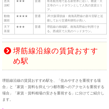
恵美
★★★
普通
有名観光地である新世界に近い。難波・天
須町
王寺のベッドタウンとして人気の賃貸エリ
ア。
動物
★★★★
普通
JR大阪環状線・南海高野線の新今宮駅と近
園前
接しており交通利便性が高い。
天下
★★★
普通
堺筋線の南端駅。南海高野線が利用でき
茶屋
る。西成区で人気のベッドタウン。
堺筋線沿線の賃貸おすす
め駅
堺筋線沿線の賃貸おすすめ駅を、「住みやすさを重視する場
合」と「家賃・賃料を抑えつつ都市圏へのアクセスを重視する
場合」「家賃・賃料相場の安さを重視する」に分けてご紹介し
ます。