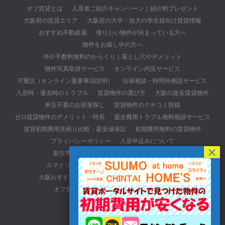
オフ賃貸とは
入居者ご紹介キャンペーン｜紹介料プレゼント
大阪府の賃貸エリア
大阪府の大学・短大の学生様向け賃貸情報
おすすめ不動産屋
借りたい物件が決まっている方へ
物件をお探し中の方へ
仲介手数料無料のからくり｜落とし穴やデメリット
物件写真取得サービス
オンライン内見サービス
IT重説（オンライン重要事項説明）
出張相談・時間外相談サービス
入居時・退去時のトラブル
賃貸物件の選び方
大阪の激安賃貸物件
来店不要のお部屋探し
賃貸物件のクチコミ投稿
ゼロ賃貸物件のデメリット・特長
退去費用トラブル無料相談サービス
賃貸初期費用見積り比較・最安値保証
初期費用無料の賃貸物件
プライバシーポリシー
入居申込みについて
取引専用ページ(元付・管理会社・貸主の方)
スマイリースの口コミ・レビューサイトについて
大阪おすすめ不動産会社
初期費用最安値の賃貸物件
オフ賃貸へのアクセス詳細
お問い合わせ