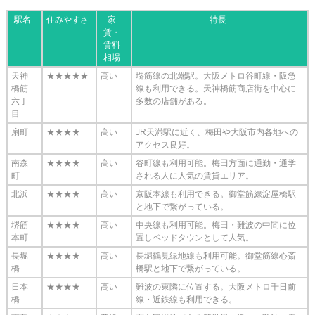
駅名
住みやすさ
家
特長
賃・
賃料
相場
天神
★★★★★
高い
堺筋線の北端駅。大阪メトロ谷町線・阪急
橋筋
線も利用できる。天神橋筋商店街を中心に
六丁
多数の店舗がある。
目
扇町
★★★★
高い
JR天満駅に近く、梅田や大阪市内各地への
アクセス良好。
南森
★★★★
高い
谷町線も利用可能。梅田方面に通勤・通学
町
される人に人気の賃貸エリア。
北浜
★★★★
高い
京阪本線も利用できる。御堂筋線淀屋橋駅
と地下で繋がっている。
堺筋
★★★★
高い
中央線も利用可能。梅田・難波の中間に位
本町
置しベッドタウンとして人気。
長堀
★★★★
高い
長堀鶴見緑地線も利用可能。御堂筋線心斎
橋
橋駅と地下で繋がっている。
日本
★★★★
高い
難波の東隣に位置する。大阪メトロ千日前
橋
線・近鉄線も利用できる。