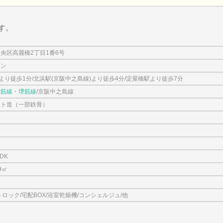
す。
央区高麗橋2丁目1番6号
ョン
)より徒歩1分/北浜駅(京阪中之島線)より徒歩4分/淀屋橋駅より徒歩7分
堂筋線
・
堺筋線
/京阪中之島線
ート造（一部鉄骨）
LDK
9㎡
ロック/宅配BOX/浴室乾燥機/コンシェルジュ/他