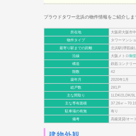
プラウドタワー北浜の物件情報をご紹介しま
所在地
大阪府大阪市中
物件タイプ
タワーマンシ
最寄り駅までの距離
北浜駅(堺筋線
沿線
大阪メトロ
御
構造
鉄筋コンクリ
階数
42
築年月
2020年1月
総戸数
281戸
主な間取り
1LDK/2LDK/3
主な専有面積
37.26㎡～70.1
駐車場の有無
有り
備考
高級賃貸/オート
建物外観