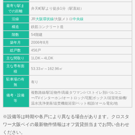
最寄り駅ま
弁天町駅より徒歩1分（駅直結）
での距離
沿線
JR
大阪環状線
/大阪メトロ
中央線
構造
鉄筋コンクリート造
階数
54階建
築年月
2006年8月
総戸数
456戸
主な間取り
1LDK～4LDK
主な専有面
53.33㎡～162.96㎡
積
駐車場の有
有り
無
複数路線/駅近物件/高級タワマン/バストイレ別/バルコニ
備考・設備
ー/TVインターホン/オートロック/宅配ボックス/浴室乾燥機/
等
温水洗浄便座/追焚機能浴室/ペット相談/オール電化/他
※設備等は時期や各戸により異なる場合があります。クロスタ
ワー大阪ベイの最新物件情報はオフ賃貸担当までお問い合わせ
ください。