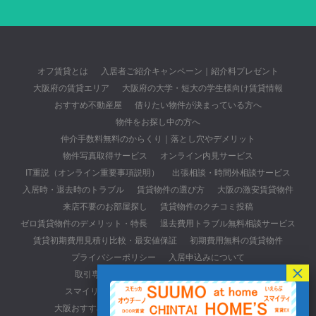
オフ賃貸とは
入居者ご紹介キャンペーン｜紹介料プレゼント
大阪府の賃貸エリア
大阪府の大学・短大の学生様向け賃貸情報
おすすめ不動産屋
借りたい物件が決まっている方へ
物件をお探し中の方へ
仲介手数料無料のからくり｜落とし穴やデメリット
物件写真取得サービス
オンライン内見サービス
IT重説（オンライン重要事項説明）
出張相談・時間外相談サービス
入居時・退去時のトラブル
賃貸物件の選び方
大阪の激安賃貸物件
来店不要のお部屋探し
賃貸物件のクチコミ投稿
ゼロ賃貸物件のデメリット・特長
退去費用トラブル無料相談サービス
賃貸初期費用見積り比較・最安値保証
初期費用無料の賃貸物件
プライバシーポリシー
入居申込みについて
取引専用ページ(元付・管理会社・貸主の方)
スマイリースの口コミ・レビューサイトについて
大阪おすすめ不動産会社
初期費用最安値の賃貸物件